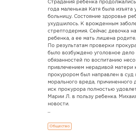
Страдания ребенка продолжались 
года маленькая Катя была изъята
больницу. Состояние здоровье ре
ухудшилось. К врожденным забол
стрептодермия. Сейчас девочка н
ребенка, а ее мать лишена родите
По результатам проверки прокура
было возбуждено уголовное дело 
обязанностей по воспитанию несо
привлечением нерадивой матери 
прокурором был направлен в суд 
морального вреда, причиненного 
иск прокурора полностью удовлет
Марии Л. в пользу ребенка. Миха
новости.
...
Общество