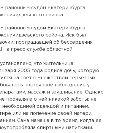
м районным судом Екатеринбурга
жоникидзевского района.
м районным судом Екатеринбурга
жоникидзевского района. Иск был
евочки, пострадавшей об бессердечия
Н в пресс-службе областной
 установлено, что жительница
января 2005 года родила дочь, которую
вился на свет с множеством серьезных
ебовалось постоянное наблюдение у
епаратами, массаж и закаливание. Однако
не проявляла о ней никакой заботы: не
а необходимой одеждой и питанием,
тире или на попечение своей матери,
нием. Сама мамаша в то время, когда ее
злоупотребляла спиртными напитками.