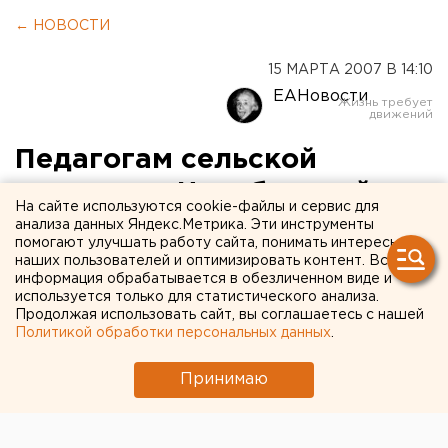
← НОВОСТИ
15 МАРТА 2007 В 14:10
ЕАНовости
Педагогам сельской
местности Челябинской
На сайте используются cookie-файлы и сервис для
области стоимость оплаты
анализа данных Яндекс.Метрика. Эти инструменты
помогают улучшать работу сайта, понимать интересы
жилья и коммунальных
наших пользователей и оптимизировать контент. Вся
информация обрабатывается в обезличенном виде и
услуг будет полностью
используется только для статистического анализа.
Продолжая использовать сайт, вы соглашаетесь с нашей
возмещена
Политикой обработки персональных данных
.
Челябинск. Педагогам сельской местности
Принимаю
Челябинской области стоимость оплаты жилья и
коммунальных услуг будет полностью
возмещена, сообщили агентству ЕАН в пресс-