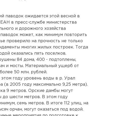
ий паводок ожидается этой весной в
 ЕАН в пресс-службе министерства
льного и дорожного хозяйства
паводок может, как минимум повторить
дье проверило на прочность не только
ндаменты многих жилых построек. Тогда
одой оказались пять поселков.
ушены 84 дома, 400 - подтоплены,
ач и мосты. Материальный ущерб от
более 50 млн. рублей.
этом году уровень воды в р. Урал
а (в 2005 году максимально 9,25 метра).
ка 9 метров. Орские дамбы могут
 до шести метров. В этом году
имум, семь метров. В итоге 112 улиц, на
яч орчан, могут оказаться под водой.
димые мероприятия по подготовке к