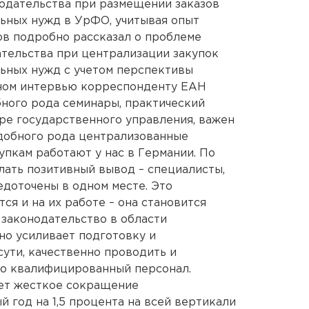
одательства при размещении заказов
ьных нужд в УрФО, учитывая опыт
ов подробно рассказал о проблеме
тельства при централизации закупок
ьных нужд с учетом перспективы
ном интервью корреспонденту ЕАН
бного рода семинары, практический
ре государственного управления, важен
одобного рода централизованные
упкам работают у нас в Германии. По
лать позитивный вывод – специалисты,
едоточены в одном месте. Это
я и на их работе – она становится
законодательство в области
но усиливает подготовку и
сути, качественно проводить и
ко квалифицированный персонал.
идет жесткое сокращение
 год на 1,5 процента на всей вертикали