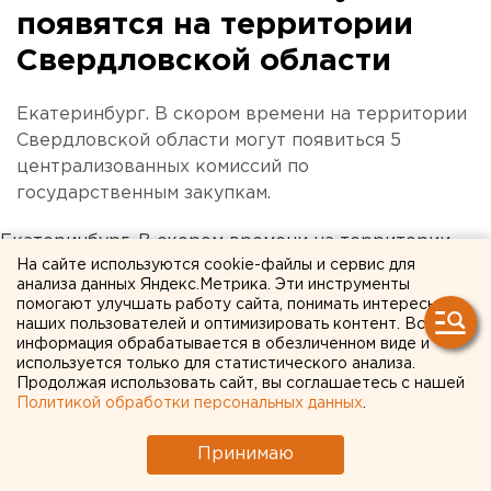
появятся на территории
Свердловской области
Екатеринбург. В скором времени на территории
Свердловской области могут появиться 5
централизованных комиссий по
государственным закупкам.
Екатеринбург. В скором времени на территории
На сайте используются cookie-файлы и сервис для
Свердловской области могут появиться 5
анализа данных Яндекс.Метрика. Эти инструменты
централизованных комиссий по государственным
помогают улучшать работу сайта, понимать интересы
закупкам. Об этом ЕАН сообщил заместитель
наших пользователей и оптимизировать контент. Вся
информация обрабатывается в обезличенном виде и
начальник отдела контроля Министерства
используется только для статистического анализа.
экономики и труда Свердловской области Эдуард
Продолжая использовать сайт, вы соглашаетесь с нашей
Головырин. Сегодня в Екатеринбурге состоялся
Политикой обработки персональных данных
.
семинар, посвященный обсуждению проблемы
централизации закупок государственных и
Принимаю
муниципальных нужд. В нем приняли участие два