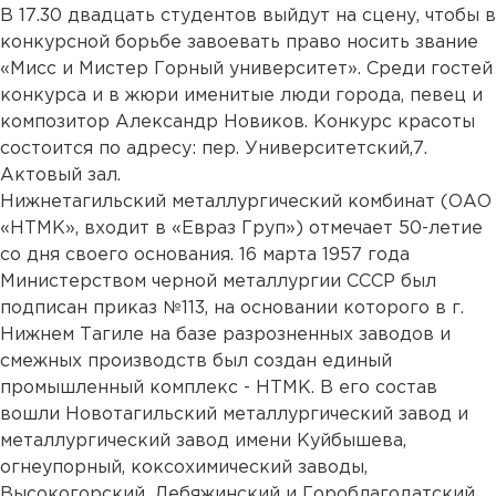
В 17.30 двадцать студентов выйдут на сцену, чтобы в
конкурсной борьбе завоевать право носить звание
«Мисс и Мистер Горный университет». Среди гостей
конкурса и в жюри именитые люди города, певец и
композитор Александр Новиков. Конкурс красоты
состоится по адресу: пер. Университетский,7.
Актовый зал.
Нижнетагильский металлургический комбинат (ОАО
«НТМК», входит в «Евраз Груп») отмечает 50-летие
со дня своего основания. 16 марта 1957 года
Министерством черной металлургии СССР был
подписан приказ №113, на основании которого в г.
Нижнем Тагиле на базе разрозненных заводов и
смежных производств был создан единый
промышленный комплекс - НТМК. В его состав
вошли Новотагильский металлургический завод и
металлургический завод имени Куйбышева,
огнеупорный, коксохимический заводы,
Высокогорский, Лебяжинский и Гороблагодатский