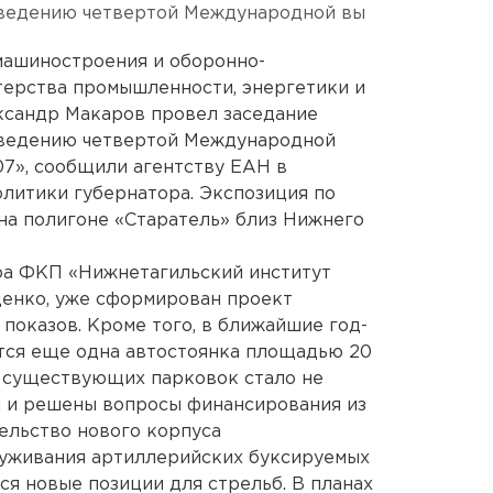
оведению четвертой Международной вы
машиностроения и оборонно-
ерства промышленности, энергетики и
ксандр Макаров провел заседание
оведению четвертой Международной
07», сообщили агентству ЕАН в
литики губернатора. Экспозиция по
 на полигоне «Старатель» близ Нижнего
ра ФКП «Нижнетагильский институт
денко, уже сформирован проект
показов. Кроме того, в ближайшие год-
ится еще одна автостоянка площадью 20
к существующих парковок стало не
я и решены вопросы финансирования из
ельство нового корпуса
луживания артиллерийских буксируемых
ся новые позиции для стрельб. В планах