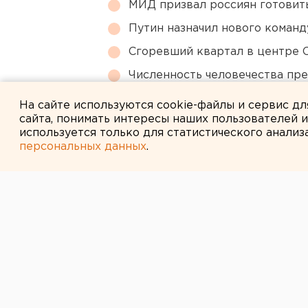
МИД призвал россиян готовить
Путин назначил нового коман
Сгоревший квартал в центре 
Численность человечества пр
планеты
На сайте используются cookie-файлы и сервис д
сайта, понимать интересы наших пользователей 
используется только для статистического анализ
персональных данных
.
← НОВОСТИ
16 МАРТА 2007 В 10:40
Сразу три кон
пройдет в Екат
марта