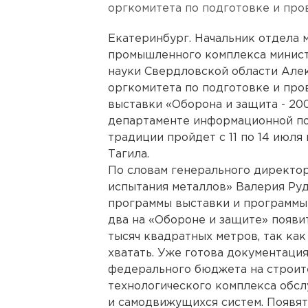
оргкомитета по подготовке и пр
Екатеринбург. Начальник отдела 
промышленного комплекса минист
науки Свердловской области Але
оргкомитета по подготовке и пр
выставки «Оборона и защита - 20
департаменте информационной по
традиции пройдет с 11 по 14 июля
Тагила.
По словам генерального директо
испытания металлов» Валерия Ру
программы выставки и программы 
два на «Обороне и защите» появ
тысяч квадратных метров, так ка
хватать. Уже готова документаци
федерального бюджета на строит
технологического комплекса обс
и самодвижущихся систем. Появят