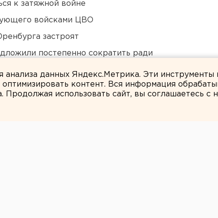
ся к затяжной войне
дующего войсками ЦВО
Оренбурга застроят
едложили постепенно сократить ради
ля анализа данных Яндекс.Метрика. Эти инструменты
и оптимизировать контент. Вся информация обрабаты
а. Продолжая использовать сайт, вы соглашаетесь с
Валентин Тетерин
курса красоты
еринбурге 16