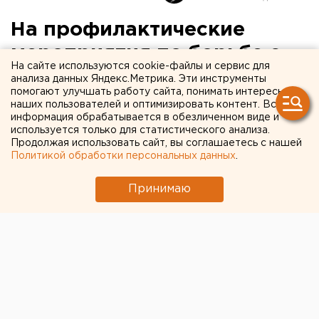
На профилактические
мероприятия по борьбе с
На сайте используются cookie-файлы и сервис для
птичьим гриппом в
анализа данных Яндекс.Метрика. Эти инструменты
помогают улучшать работу сайта, понимать интересы
Башкирии из бюджета
наших пользователей и оптимизировать контент. Вся
информация обрабатывается в обезличенном виде и
республики выделено 27
используется только для статистического анализа.
миллионов рублей
Продолжая использовать сайт, вы соглашаетесь с нашей
Политикой обработки персональных данных
.
Уфа, Башкирия. На профилактические
Принимаю
мероприятия по борьбе с птичьим гриппом в
Башкирии из бюджета республики выделено 27
миллионов рублей, сообщили агентству ЕАН
председатель противоэпидемиологической
комиссии правительства республики Фидус
Ямалтдинов
Уфа, Башкирия. На профилактические мероприятия