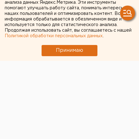
анализа данных Яндекс.Метрика. Эти инструменты
помогают улучшать работу сайта, понимать интересы
Екатеринбург. Начальник Свердловской
наших пользователей и оптимизировать контент. Вся
железной дороги Шевкет Шайдуллин
информация обрабатывается в обезличенном виде и
переведен на новую должность в Москву,
используется только для статистического анализа.
Продолжая использовать сайт, вы соглашаетесь с нашей
сообщили агентству ЕАН в департаменте
Политикой обработки персональных данных
.
информационной политики губернатора.
Принимаю
Екатеринбург. Начальник Свердловской железной
дороги Шевкет Шайдуллин переведен на новую
должность в Москву, сообщили агентству ЕАН в
департаменте информационной политики
губернатора. Слухи о том, что руководитель СвЖД
уволен за участившиеся аварии на магистрали, не
соответствуют действительности.
Кто станет преемником Шевкета Шайдуллина, пока
неизвестно. Обязанности начальника СвЖД, скорее
всего, пока будет исполнять первый заместитель
руководителя Свердловской железной дороги
Валерий Фомин.