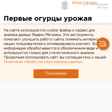
Илья Ненко
Первые огурцы урожая
нынешнего года появились
На сайте используются cookie-файлы и сервис для
на надымских прилавках
анализа данных Яндекс.Метрика. Эти инструменты
помогают улучшать работу сайта, понимать интересы
наших пользователей и оптимизировать контент. Вся
Надым, Ямало-Ненецкий автономный округ.
информация обрабатывается в обезличенном виде и
используется только для статистического анализа.
Продолжая использовать сайт, вы соглашаетесь с нашей
Надым, Ямало-Ненецкий автономный округ. Первые
Политикой обработки персональных данных
.
огурцы урожая нынешнего года, выращенные
специалистами агропромышленного комплекса СПО
Принимаю
«Промгражданстрой», появились на надымских
прилавках.
Как сообщает корреспондент ЕАН, северные
аграрии практикуют освоенный несколько лет
назад гидропонный способ выращивания овощей.
Заимствованный в Голландии, он оказался весьма