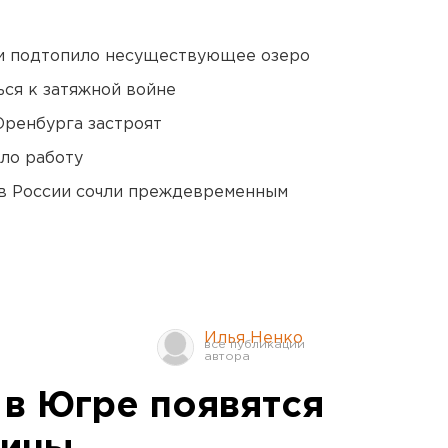
ти подтопило несуществующее озеро
ся к затяжной войне
Оренбурга застроят
ло работу
в России сочли преждевременным
Илья Ненко
 в Югре появятся