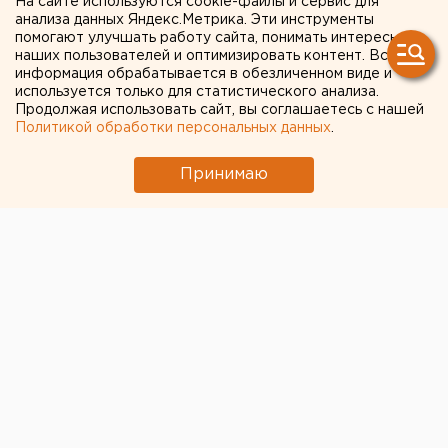
На сайте используются cookie-файлы и сервис для
анализа данных Яндекс.Метрика. Эти инструменты
помогают улучшать работу сайта, понимать интересы
Екатеринбург. Пенсионеры-киноманы просят у
наших пользователей и оптимизировать контент. Вся
кинотеатров скидки, сообщили агентству ЕАН в
информация обрабатывается в обезличенном виде и
пресс-службе мультиплекса «Салют».
используется только для статистического анализа.
Продолжая использовать сайт, вы соглашаетесь с нашей
Политикой обработки персональных данных
.
Екатеринбург. Пенсионеры-киноманы просят у
кинотеатров скидки, сообщили агентству ЕАН в
Принимаю
пресс-службе мультиплекса «Салют». По
многочисленным просьбам пенсионеров, которые
любят ходить в кино, кинотеатр «Салют» ввел
соответствующие льготы. Теперь при наличии
пенсионного документа посетить любой сеанс в
будние дни до 17:00 можно по льготной цене – 60
рублей. Кроме того, льготы введены специально ко
дню школьных каникул - чтобы бабушки и дедушки
смогли сходить с внуками в кино со скидкой.
Отметим, что льготные билеты для пенсионеров
существовали в кинотеатре и раньше, но на