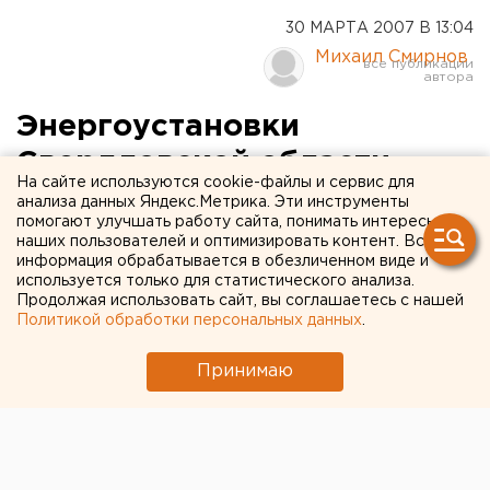
30 МАРТА 2007 В 13:04
Михаил Смирнов
Энергоустановки
Свердловской области
На сайте используются cookie-файлы и сервис для
будут охранять гигантские
анализа данных Яндекс.Метрика. Эти инструменты
помогают улучшать работу сайта, понимать интересы
искусственные вороны
наших пользователей и оптимизировать контент. Вся
информация обрабатывается в обезличенном виде и
используется только для статистического анализа.
Екатеринбург. Специалисты производственно-
Продолжая использовать сайт, вы соглашаетесь с нашей
технического отдела ООО «КЭСК-
Политикой обработки персональных данных
.
Мультиэнергетика» провели специальное
исследование причин попадания животных и
Принимаю
птиц в энергоустановки, сообщили агентству
ЕАН в пресс-службе предприятия.
Екатеринбург. Специалисты производственно-