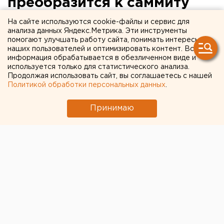
преобразится к саммиту
ШОС
На сайте используются cookie-файлы и сервис для
анализа данных Яндекс.Метрика. Эти инструменты
помогают улучшать работу сайта, понимать интересы
Екатеринбург. Эдуард Россель 30 марта провел
наших пользователей и оптимизировать контент. Вся
рабочее совещание по комплексной застройке
информация обрабатывается в обезличенном виде и
автомагистрали Кольцово - Екатеринбург,
используется только для статистического анализа.
Продолжая использовать сайт, вы соглашаетесь с нашей
сообщили агентству ЕАН в департаменте
Политикой обработки персональных данных
.
информационной политики губернатора.
Принимаю
Екатеринбург. Эдуард Россель 30 марта провел
рабочее совещание по комплексной застройке
автомагистрали Кольцово - Екатеринбург, сообщили
агентству ЕАН в департаменте информационной
политики губернатора. В совещании приняли
участие руководитель администрации губернатора
Александр Левин, заместитель председателя
правительства области, управляющий Южным
управленческим округом Олег Гусев, министр по
управлению государственным имуществом области