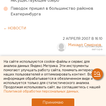
несуществующее озеро
Паводок пришел в большинство районов
Екатеринбурга
← НОВОСТИ
2 АПРЕЛЯ 2007 В 16:10
Михаил Смирнов
Эдуард Россель намерен
На сайте используются cookie-файлы и сервис для
анализа данных Яндекс.Метрика. Эти инструменты
снизить стоимость жилья
помогают улучшать работу сайта, понимать интересы
наших пользователей и оптимизировать контент. Вся
информация обрабатывается в обезличенном виде и
Екатеринбург. Эдуард Россель второго апреля
используется только для статистического анализа.
провел рабочее совещание с министром
Продолжая использовать сайт, вы соглашаетесь с нашей
строительства и жилищно-коммунального
Политикой обработки персональных данных
.
хозяйства области Александром Карловым и
директором Центра по ценообразованию в
Принимаю