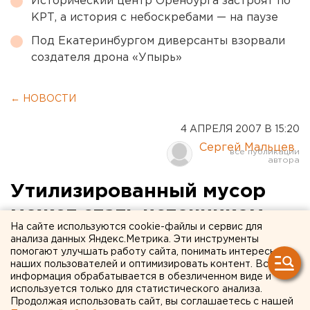
Исторический центр Оренбурга застроят по
КРТ, а история с небоскребами — на паузе
Под Екатеринбургом диверсанты взорвали
создателя дрона «Упырь»
← НОВОСТИ
4 АПРЕЛЯ 2007 В 15:20
Сергей Мальцев
Утилизированный мусор
может стать источником
На сайте используются cookie-файлы и сервис для
энергии
анализа данных Яндекс.Метрика. Эти инструменты
помогают улучшать работу сайта, понимать интересы
наших пользователей и оптимизировать контент. Вся
Екатеринбург. Утилизированный мусор может
информация обрабатывается в обезличенном виде и
стать источником энергии.
используется только для статистического анализа.
Продолжая использовать сайт, вы соглашаетесь с нашей