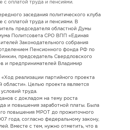
е с оплатой труда и пенсиями.
ередного заседания политического клуба
е с оплатой труда и пенсиями. В
титель председателя областной Думы
иума Политсовета СРО ВПП «Единая
вителей Законодательного собрания
отделением Пенсионного фонда РФ по
бинкин, председатель Свердловского
ов и предпринимателей Владимир
к «Ход реализации партийного проекта
 области». Целью проекта является
 условий труда.
анов с докладом на тему роста
да и повышения заработной платы. Была
ого повышения МРОТ до прожиточного
07 года, согласно федеральному закону,
й. Вместе с тем, нужно отметить, что в