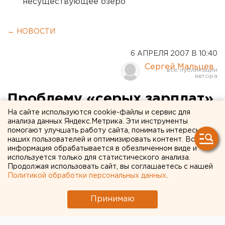
несуществующее озеро
← НОВОСТИ
6 АПРЕЛЯ 2007 В 10:40
Сергей Мальцев
Проблему «серых зарплат»
обсудили на заседании
На сайте используются cookie-файлы и сервис для
анализа данных Яндекс.Метрика. Эти инструменты
политклуба «Россия»
помогают улучшать работу сайта, понимать интересы
наших пользователей и оптимизировать контент. Вся
информация обрабатывается в обезличенном виде и
Екатеринбург. Основной темой очередного
используется только для статистического анализа.
Продолжая использовать сайт, вы соглашаетесь с нашей
заседания политического клуба «Россия» стали
Политикой обработки персональных данных
.
вопросы, связанные с оплатой труда и пенсиями.
Принимаю
Екатеринбург. Основной темой очередного
заседания политического клуба «Россия» стали