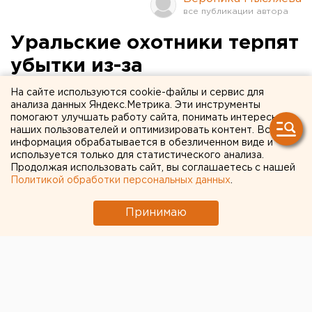
Уральские охотники терпят
убытки из-за
нерешительности
На сайте используются cookie-файлы и сервис для
анализа данных Яндекс.Метрика. Эти инструменты
чиновников
помогают улучшать работу сайта, понимать интересы
наших пользователей и оптимизировать контент. Вся
информация обрабатывается в обезличенном виде и
Екатеринбург. Уральские охотники терпят
используется только для статистического анализа.
убытки, сообщили агентству ЕАН в союзе
Продолжая использовать сайт, вы соглашаетесь с нашей
охотников и рыболовов Свердловской области.
Политикой обработки персональных данных
.
Екатеринбург. Уральские охотники терпят убытки,
Принимаю
сообщили агентству ЕАН в союзе охотников и
рыболовов Свердловской области. Дело в том, что
областное правительство медлит с подписанием
необходимых документов, разрешающих открытие
весеннего сезона охоты. Связано это с боязнью
эпидемии птичьего гриппа, хотя на Среднем Урале