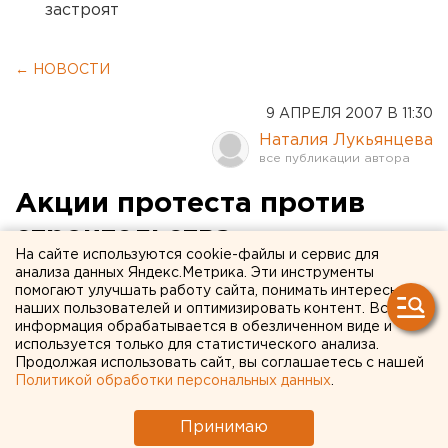
застроят
← НОВОСТИ
9 АПРЕЛЯ 2007 В 11:30
Наталия Лукьянцева
Акции протеста против
строительства
На сайте используются cookie-файлы и сервис для
электросталеплавильного
анализа данных Яндекс.Метрика. Эти инструменты
помогают улучшать работу сайта, понимать интересы
комплекса в
наших пользователей и оптимизировать контент. Вся
информация обрабатывается в обезличенном виде и
Первоуральске
используется только для статистического анализа.
продолжаются
Продолжая использовать сайт, вы соглашаетесь с нашей
Политикой обработки персональных данных
.
Первоуральск. Эдуард Россель заложит первый
Принимаю
камень в основание электросталеплавильного