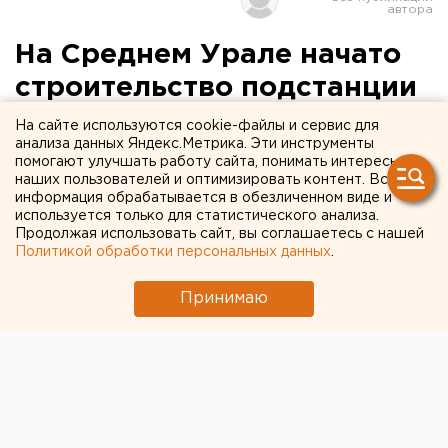
На Среднем Урале начато
строительство подстанции
«Емелино»
На сайте используются cookie-файлы и сервис для
анализа данных Яндекс.Метрика. Эти инструменты
помогают улучшать работу сайта, понимать интересы
Емелино. Началось строительство подстанции
наших пользователей и оптимизировать контент. Вся
«Емелино» напряжением 500 киловольт
информация обрабатывается в обезличенном виде и
стоимостью 2,88 миллиарда рублей, сообщили
используется только для статистического анализа.
Продолжая использовать сайт, вы соглашаетесь с нашей
агентству ЕАН в пресс-службе Магистральных
Политикой обработки персональных данных
.
электрических сетей Урала.
Принимаю
Емелино. Началось строительство подстанции
«Емелино» напряжением 500 киловольт стоимостью
2,88 миллиарда рублей, сообщили агентству ЕАН в
пресс-службе Магистральных электрических сетей
Урала. Напомним, возведение подстанции входит в
список первоочередных мероприятий,