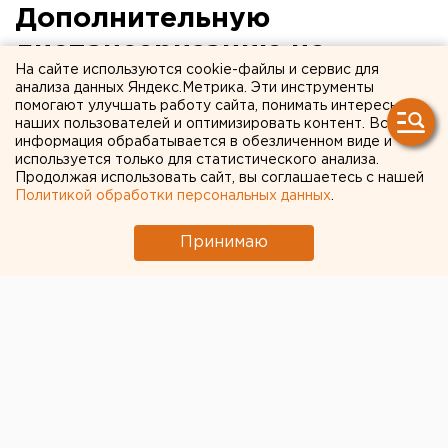
Дополнительную
диспансеризацию не
На сайте используются cookie-файлы и сервис для
успели пройти около 100
анализа данных Яндекс.Метрика. Эти инструменты
помогают улучшать работу сайта, понимать интересы
тысяч свердловчан
наших пользователей и оптимизировать контент. Вся
информация обрабатывается в обезличенном виде и
используется только для статистического анализа.
Екатеринбург. Дополнительную
Продолжая использовать сайт, вы соглашаетесь с нашей
диспансеризацию в 2006 году не прошли около
Политикой обработки персональных данных
.
100 тысяч бюджетников Среднего Урала,
сообщила агентству ЕАН на заседании штаба по
Принимаю
реализации нацпроектов в области.
Екатеринбург. Дополнительную диспансеризацию в
2006 году не прошли около 100 тысяч бюджетников
Среднего Урала, сообщила агентству ЕАН на
заседании штаба по реализации нацпроектов в
области. Данная категория граждан просто не
успела прийти в поликлиники. В связи с этим в