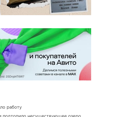
ло работу
ти подтопило несуществующее озеро