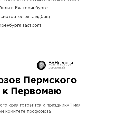
били в Екатеринбурге
 «смотрителю» кладбищ
Оренбурга застроят
ЕАНовости
юзов Пермского
я к Первомаю
о края готовится к празднику 1 мая,
ом комитете профсоюза.