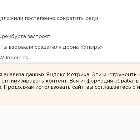
едложили постепенно сократить ради
Оренбурга застроят
ты взорвали создателя дрона «Упырь»
ildberries
 в Свердловской области
ля анализа данных Яндекс.Метрика. Эти инструменты
и оптимизировать контент. Вся информация обрабаты
а. Продолжая использовать сайт, вы соглашаетесь с
ЕАНовости
лябинской