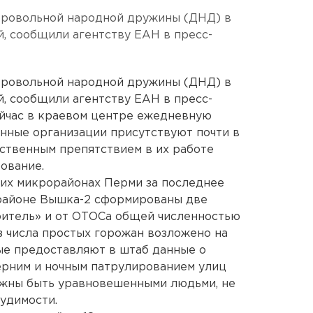
обровольной народной дружины (ДНД) в
й, сообщили агентству ЕАН в пресс-
обровольной народной дружины (ДНД) в
й, сообщили агентству ЕАН в пресс-
ейчас в краевом центре ежедневную
инные организации присутствуют почти в
ственным препятствием в их работе
ование.
ьких микрорайонах Перми за последнее
районе Вышка-2 сформированы две
оитель» и от ОТОСа общей численностью
 числа простых горожан возложено на
ые предоставляют в штаб данные о
ерним и ночным патрулированием улиц
жны быть уравновешенными людьми, не
судимости.