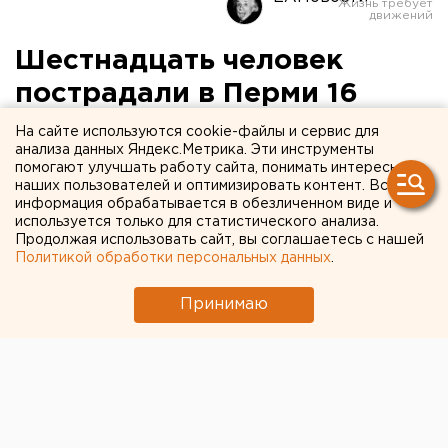
Шестнадцать человек
пострадали в Перми 16
апреля в ДТП
На сайте используются cookie-файлы и сервис для
анализа данных Яндекс.Метрика. Эти инструменты
помогают улучшать работу сайта, понимать интересы
Пермь. Шестнадцать человек пострадали в
наших пользователей и оптимизировать контент. Вся
Перми 16 апреля в результате дорожно-
информация обрабатывается в обезличенном виде и
транспортного происшествия, сообщили
используется только для статистического анализа.
Продолжая использовать сайт, вы соглашаетесь с нашей
агентству ЕАН в пресс-службе
Политикой обработки персональных данных
.
территориального центра медицины катастроф
по Пермскому краю.
Принимаю
Пермь. Шестнадцать человек пострадали в Перми
16 апреля в результате дорожно-транспортного
происшествия, сообщили агентству ЕАН в пресс-
службе территориального центра медицины
катастроф по Пермскому краю. Пассажирское