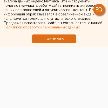
Стаханова-Чкалова начали
анализа данных Яндекс.Метрика. Эти инструменты
помогают улучшать работу сайта, понимать интересы
надвигать последний
наших пользователей и оптимизировать контент. Вся
информация обрабатывается в обезличенном виде и
пролет над
используется только для статистического анализа.
Продолжая использовать сайт, вы соглашаетесь с нашей
железнодорожными
Политикой обработки персональных данных
.
путями
Принимаю
Пермь. В Перми 18 апреля ночью на мостовом
переходе Стаханова-Чкалова начали надвигать
последний пролет над железнодорожными
путями, сообщили агентству ЕАН в пресс-службе
Пермского отделения железной дороги.
Пермь. В Перми 18 апреля ночью на мостовом
переходе Стаханова-Чкалова начали надвигать
последний пролет над железнодорожными путями,
сообщили агентству ЕАН в пресс-службе Пермского
отделения железной дороги. Свердловское
управление железной дороги выделило последнее