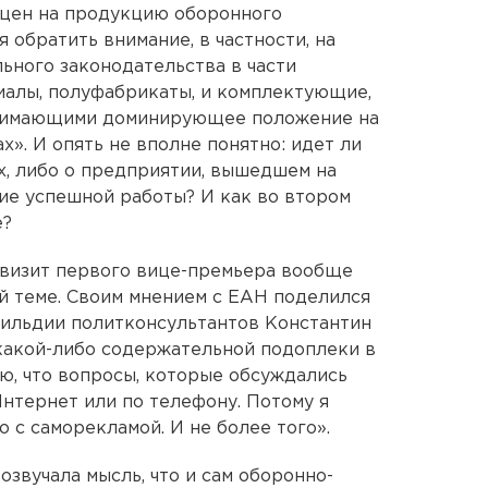
 цен на продукцию оборонного
 обратить внимание, в частности, на
ного законодательства в части
иалы, полуфабрикаты, и комплектующие,
анимающими доминирующее положение на
». И опять не вполне понятно: идет ли
х, либо о предприятии, вышедшем на
е успешной работы? И как во втором
е?
 визит первого вице-премьера вообще
й теме. Своим мнением с ЕАН поделился
гильдии политконсультантов Константин
 какой-либо содержательной подоплеки в
аю, что вопросы, которые обсуждались
Интернет или по телефону. Потому я
 с саморекламой. И не более того».
звучала мысль, что и сам оборонно-