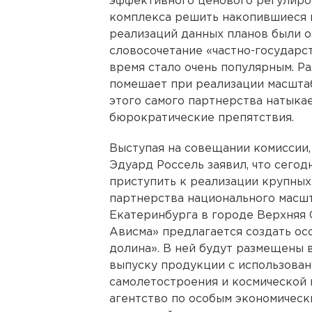
эффективного ценового регулиро
комплекса решить накопившиеся 
реализаций данных планов были о
словосочетание «частно-государс
время стало очень популярным. Ра
помешает при реализации масшта
этого самого партнерства натыка
бюрократические препятствия.
Выступая на совещании комиссии,
Эдуард Россель заявил, что сегод
приступить к реализации крупных
партнерства национального масшта
Екатеринбурга в городе Верхняя
Ависма» предлагается создать ос
долина». В ней будут размещены
выпуску продукции с использовани
самолетостроения и космической
агентство по особым экономически