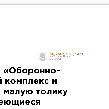
Михаил Смирнов
: «Оборонно-
 комплекс и
а малую толику
меющиеся