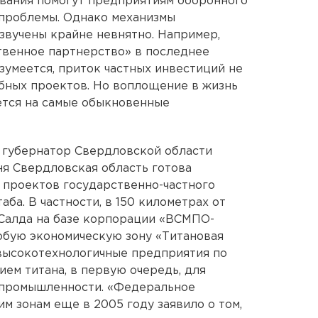
вания помогут предприятиям оборонного
проблемы. Однако механизмы
звучены крайне невнятно. Например,
твенное партнерство» в последнее
зумеется, приток частных инвестиций не
бных проектов. Но воплощение в жизнь
ется на самые обыкновенные
 губернатор Свердловской области
ня Свердловская область готова
 проектов государственно-частного
ба. В частности, в 150 километрах от
 Салда на базе корпорации «ВСМПО-
обую экономическую зону «Титановая
 высокотехнологичные предприятия по
ем титана, в первую очередь, для
 промышленности. «Федеральное
м зонам еще в 2005 году заявило о том,