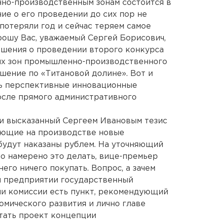
но-производственным зонам состоится в
ие о его проведении до сих пор не
 потеряли год и сейчас теряем самое
 Прошу Вас, уважаемый Сергей Борисович,
ешения о проведении второго конкурса
их зон промышленно-производственного
ешение по «Титановой долине». Вот и
нь перспективные инновационные
осле прямого административного
и высказанный Сергеем Ивановым тезис
ряющие на производстве новые
будут наказаны рублем. На уточняющий
во намерено это делать, вице-премьер
него ничего покупать. Вопрос, а зачем
м предприятии государственный
ии комиссии есть пункт, рекомендующий
мического развития и лично главе
тать проект концепции