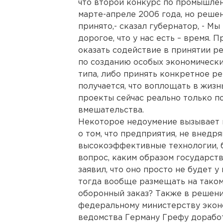
что второй конкурс по промышлен
марте-апреле 2006 года, но решен
принято,- сказал губернатор, - Мы
дорогое, что у нас есть – время.
оказать содействие в принятии р
по созданию особых экономическ
типа, либо принять конкретное р
получается, что воплощать в жиз
проекты сейчас реально только п
вмешательства.
Некоторое недоумение вызывает 
о том, что предприятия, не внед
высокоэффективные технологии, 
вопрос, каким образом государст
заявил, что оно просто не будет у 
тогда вообще размещать на тако
оборонный заказ? Также в решен
федеральному министерству эконо
ведомства Герману Грефу дорабо