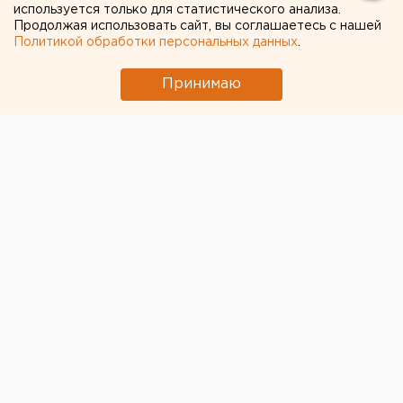
II степени
используется только для статистического анализа.
Продолжая использовать сайт, вы соглашаетесь с нашей
Политикой обработки персональных данных
.
Ямало-Ненецкий автономный округ.
Принимаю
Ямало-Ненецкий автономный округ. На очередном
заседании ямальского парламента губернатор
Ямало-Ненецкого автономного округа Юрий Неелов
от имени Президента РФ вручил генеральному
директору ООО «Ямбурггаздобыча» Олегу Андрееву
медаль ордена «За заслуги перед Отечеством» II
степени, сообщили агентству ЕАН в пресс-службе
губернатора округа. Высокой награды Андреев
удостоен за большой вклад в развитие топливно-
энергетического комплекса и многолетний
добросовестный труд.
Отметим, что трудовая биография Олега Андреева
тесно связана с разработкой
нефтегазоконденсатных месторождений Крайнего
Севера. В газопромысловое управление