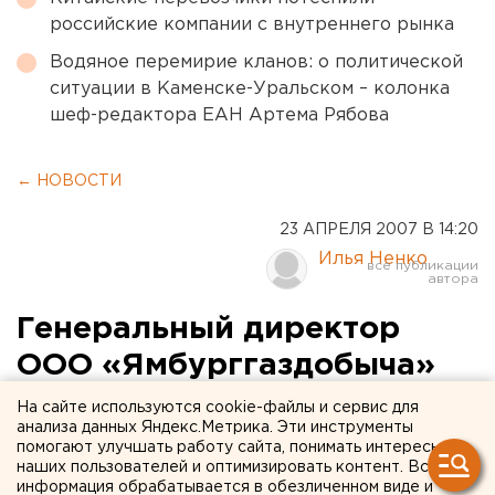
российские компании с внутреннего рынка
Водяное перемирие кланов: о политической
ситуации в Каменске-Уральском – колонка
шеф-редактора ЕАН Артема Рябова
← НОВОСТИ
23 АПРЕЛЯ 2007 В 14:20
Илья Ненко
Генеральный директор
ООО «Ямбурггаздобыча»
Олег Андреев награжден
На сайте используются cookie-файлы и сервис для
анализа данных Яндекс.Метрика. Эти инструменты
медалью ордена «За
помогают улучшать работу сайта, понимать интересы
наших пользователей и оптимизировать контент. Вся
заслуги перед Отечеством»
информация обрабатывается в обезличенном виде и