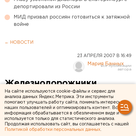
депортировали из России
МИД призвал россиян готовиться к затяжной
войне
← НОВОСТИ
23 АПРЕЛЯ 2007 В 16:49
Мария Банных
Железнодорожники
предложили прировнять
На сайте используются cookie-файлы и сервис для
анализа данных Яндекс.Метрика. Эти инструменты
хищение металлов к
помогают улучшать работу сайта, понимать интересы
наших пользователей и оптимизировать контент. Вся
терроризму
информация обрабатывается в обезличенном виде и
используется только для статистического анализа.
Продолжая использовать сайт, вы соглашаетесь с нашей
Екатеринбург. Конференция предприятий в
Политикой обработки персональных данных
.
сфере обращения с ломом и отходами черных и