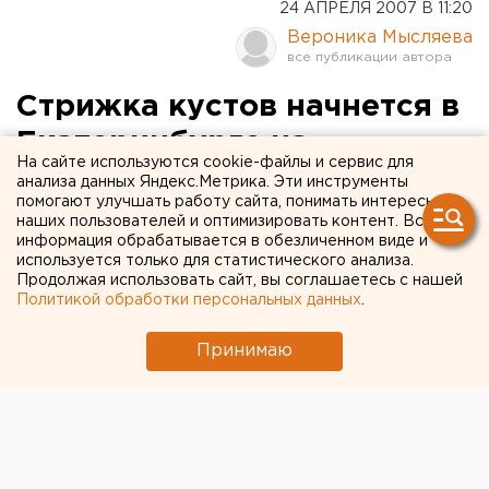
24 АПРЕЛЯ 2007 В 11:20
Вероника Мысляева
Стрижка кустов начнется в
Екатеринбурге на
На сайте используются cookie-файлы и сервис для
следующей неделе
анализа данных Яндекс.Метрика. Эти инструменты
помогают улучшать работу сайта, понимать интересы
наших пользователей и оптимизировать контент. Вся
Екатеринбург. Стрижка кустов в Екатеринбурге
информация обрабатывается в обезличенном виде и
начнется в первых числах мая, сообщили
используется только для статистического анализа.
Продолжая использовать сайт, вы соглашаетесь с нашей
агентству ЕАН в МУП «Зеленстрой».
Политикой обработки персональных данных
.
Екатеринбург. Стрижка кустов в Екатеринбурге
Принимаю
начнется в первых числах мая, сообщили агентству
ЕАН в МУП «Зеленстрой». Согласно договору,
первая обрезка зеленых насаждений будет
произведена еще до Дня Победы, а вторая пройдет
в августе. По словам сотрудников «Зеленстроя»,