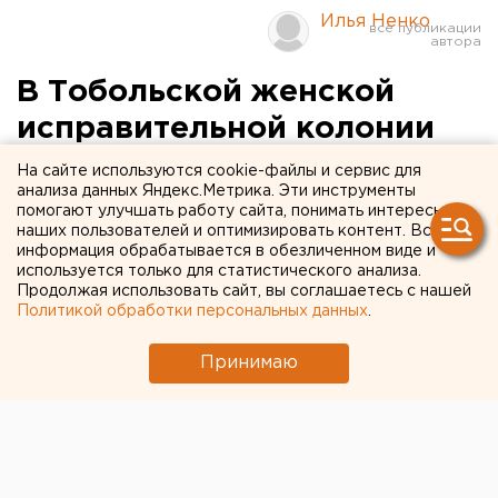
Илья Ненко
В Тобольской женской
исправительной колонии
общего режима № 13
На сайте используются cookie-файлы и сервис для
анализа данных Яндекс.Метрика. Эти инструменты
впервые пройдет
помогают улучшать работу сайта, понимать интересы
наших пользователей и оптимизировать контент. Вся
театральный сезон
информация обрабатывается в обезличенном виде и
используется только для статистического анализа.
Тобольск, Тюменская область.
Продолжая использовать сайт, вы соглашаетесь с нашей
Политикой обработки персональных данных
.
Тобольск, Тюменская область. В Тобольской
Принимаю
женской исправительной колонии общего режима
№ 13 впервые пройдет театральный сезон,
сообщили агентству ЕАН в ФГУ ИК 13 УФСИН
России по Тюменской области Полина Сидорова.
Начало сезона запланировано на середину июля.