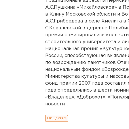
Традиционные адресаты пермских
А.С.Пушкина «Михайловское» в Пс
в Клину Московской области и Во
А.С.Грибоедова в селе Хмелита в 
С.Ковалевской в деревне Полибин
премии номинировались коллекти
строительного университета и ли
Национальная премия «Культурное
России, способствующая выявлени
по возрождению памятников Отече
национальным фондом «Возрожде
Министерства культуры и массов
фонд премии 2007 года составил 
года определялись в шести номина
«Владелец», «Доброхот», «Популя
новости....
Общество