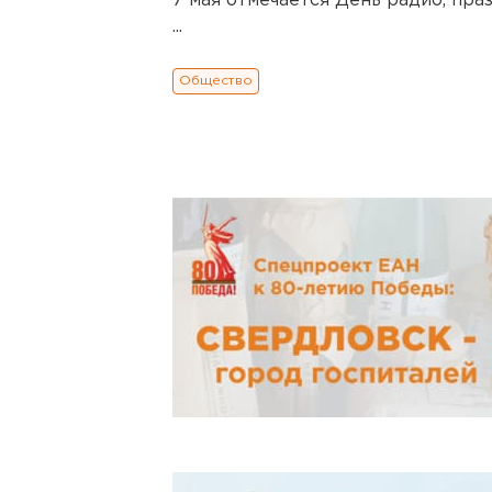
7 мая отмечается День радио, пра
...
Общество