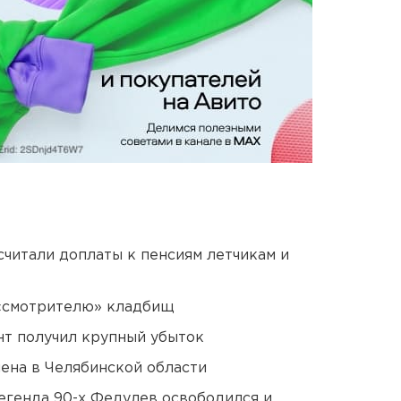
читали доплаты к пенсиям летчикам и
 «смотрителю» кладбищ
нт получил крупный убыток
ена в Челябинской области
егенда 90-х Федулев освободился и