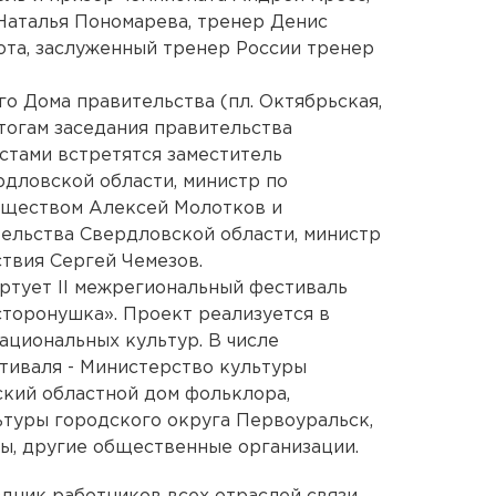
Наталья Пономарева, тренер Денис
ота, заслуженный тренер России тренер
ого Дома правительства (пл. Октябрьская,
итогам заседания правительства
стами встретятся заместитель
дловской области, министр по
уществом Алексей Молотков и
ельства Свердловской области, министр
ствия Сергей Чемезов.
артует II межрегиональный фестиваль
сторонушка». Проект реализуется в
ациональных культур. В числе
тиваля - Министерство культуры
кий областной дом фольклора,
туры городского округа Первоуральск,
ы, другие общественные организации.