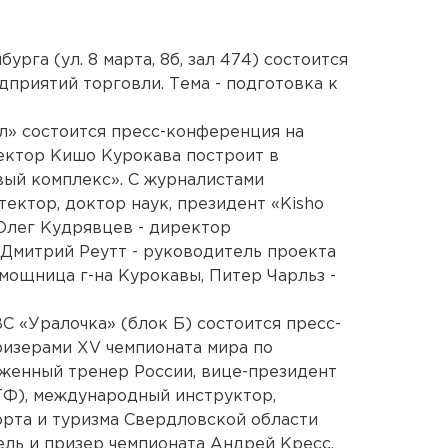
урга (ул. 8 марта, 8б, зал 474) состоится
приятий торговли. Тема - подготовка к
ал» состоится пресс-конференция на
ектор Кишо Курокава построит в
вый комплекс». С журналистами
тектор, доктор наук, президент «Kisho
, Олег Кудрявцев - директор
Дмитрий Реутт - руководитель проекта
мощница г-на Курокавы, Питер Чарльз -
С «Уралочка» (блок Б) состоится пресс-
ризерами XV чемпионата мира по
луженный тренер России, вице-президент
ТФ), международный инструктор,
орта и туризма Свердловской области
ль и призер чемпионата Андрей Кресс,