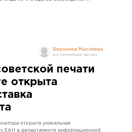
Вероника Мысляева
советской печати
ге открыта
ставка
та
рнатора открыта уникальная
ву ЕАН в департаменте информационной