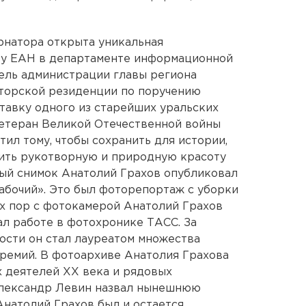
рнатора открыта уникальная
ву ЕАН в департаменте информационной
ель администрации главы региона
аторской резиденции по поручению
тавку одного из старейших уральских
Ветеран Великой Отечественной войны
ил тому, чтобы сохранить для истории,
зить рукотворную и природную красоту
вый снимок Анатолий Грахов опубликовал
рабочий». Это был фоторепортаж с уборки
ех пор с фотокамерой Анатолий Грахов
дал работе в фотохронике ТАСС. За
ости он стал лауреатом множества
ремий. В фотоархиве Анатолия Грахова
 деятелей ХХ века и рядовых
Александр Левин назвал нынешнюю
Анатолий Грахов был и остается