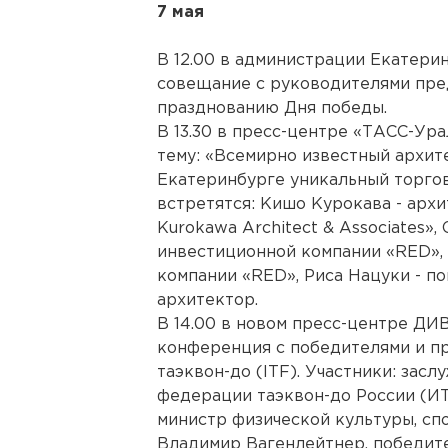
7 мая
В 12.00 в администрации Екатеринб
совещание с руководителями пред
празднованию Дня победы.
В 13.30 в пресс-центре «ТАСС-Ур
тему: «Всемирно известный архит
Екатеринбурге уникальный торго
встретятся: Кишо Курокава - архи
Kurokawa Architect & Associates»
инвестиционной компании «RED», 
компании «RED», Риса Нацуки - по
архитектор.
В 14.00 в новом пресс-центре ДИВ
конференция с победителями и п
таэквон-до (ITF). Участники: зас
федерации таэквон-до России (И
министр физической культуры, сп
Владимир Вагенлейтнер, победите