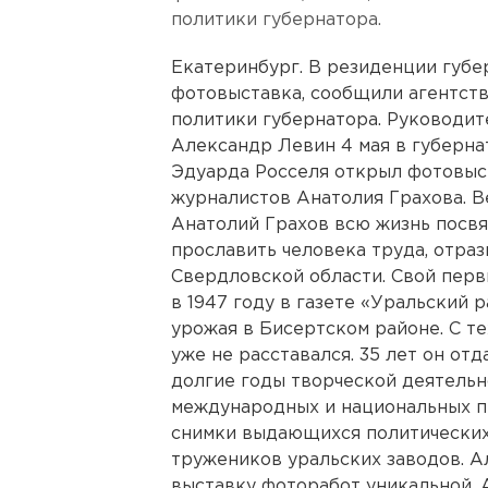
политики губернатора.
Екатеринбург. В резиденции губе
фотовыставка, сообщили агентст
политики губернатора. Руководит
Александр Левин 4 мая в губерн
Эдуарда Росселя открыл фотовыс
журналистов Анатолия Грахова. 
Анатолий Грахов всю жизнь посвят
прославить человека труда, отра
Свердловской области. Свой пер
в 1947 году в газете «Уральский 
урожая в Бисертском районе. С т
уже не расставался. 35 лет он от
долгие годы творческой деятельн
международных и национальных п
снимки выдающихся политических
тружеников уральских заводов. 
выставку фоторабот уникальной. 