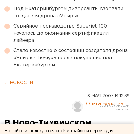
Под Екатеринбургом диверсанты взорвали
создателя дрона «Упырь»
Серийное производство Superjet-100
началось до окончания сертификации
лайнера
Стало известно о состоянии создателя дрона
«Упырь» Ткачука после покушения под
Екатеринбургом
← НОВОСТИ
8 МАЯ 2007 В 12:39
Ольга Беляева
В Ново-Тихвинском
женском монастыре ко
На сайте используются cookie-файлы и сервис для