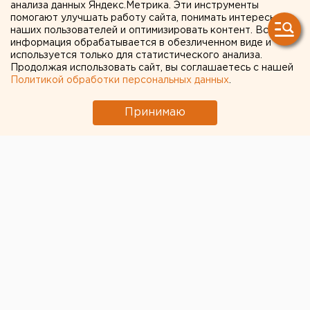
анализа данных Яндекс.Метрика. Эти инструменты
Дню Победы устроят
помогают улучшать работу сайта, понимать интересы
наших пользователей и оптимизировать контент. Вся
благотворительный ужин
информация обрабатывается в обезличенном виде и
используется только для статистического анализа.
Продолжая использовать сайт, вы соглашаетесь с нашей
Екатеринбург. Вечер для ветеранов Великой
Политикой обработки персональных данных
.
Отечественной войны и тружеников тыла
пройдет 9 мая в Ново-Тихвинском женском
Принимаю
монастыре Екатеринбурга, сообщила агентству
ЕАН пресс-секретарь обители Ирина
Свистунова.
Екатеринбург. Вечер для ветеранов Великой
Отечественной войны и тружеников тыла пройдет 9
мая в Ново-Тихвинском женском монастыре
Екатеринбурга, сообщила агентству ЕАН пресс-
секретарь обители Ирина Свистунова. Сестры
организуют праздничный концерт и ужин на
средства, пожертвованные гостями кафе
«Православная трапеза». На вечер приглашены 40