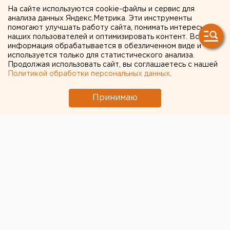
строительства БЕГУ еще
На сайте используются cookie-файлы и сервис для
анализа данных Яндекс.Метрика. Эти инструменты
много нерешенных
помогают улучшать работу сайта, понимать интересы
наших пользователей и оптимизировать контент. Вся
вопросов
информация обрабатывается в обезличенном виде и
используется только для статистического анализа.
Продолжая использовать сайт, вы соглашаетесь с нашей
Екатеринбург. В первой предварительной
Политикой обработки персональных данных
.
программе строительства Большого
Евразийского университета многое до сих пор
Принимаю
остается неясным, сообщил агентству ЕАН
президент Уральского отделения Российской
академии наук Валерий Черешнев.
Екатеринбург. В первой предварительной
программе строительства Большого Евразийского
университета многое до сих пор остается неясным,
сообщил агентству ЕАН президент Уральского
отделения Российской академии наук Валерий
Черешнев. Еще даже неизвестно, сколько
финансовых вложений потребует первый -