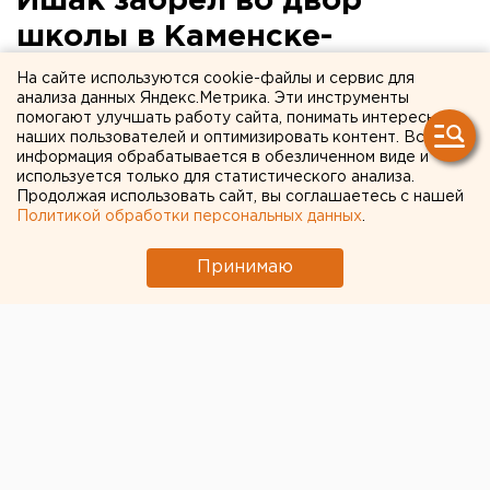
Ишак забрел во двор
школы в Каменске-
Уральском
На сайте используются cookie-файлы и сервис для
анализа данных Яндекс.Метрика. Эти инструменты
помогают улучшать работу сайта, понимать интересы
Каменск-Уральский. Ишак гулял по Каменску-
наших пользователей и оптимизировать контент. Вся
Уральскому, сообщили агентству ЕАН местные
информация обрабатывается в обезличенном виде и
жители.
используется только для статистического анализа.
Продолжая использовать сайт, вы соглашаетесь с нашей
Политикой обработки персональных данных
.
Каменск-Уральский. Ишак гулял по Каменску-
Уральскому, сообщили агентству ЕАН местные
Принимаю
жители. Необычное для Урала животное забрело во
двор школы № 4 поселка Ленинского. Ученики
окружили ишака, внимание детей
непарнокопытному пришлось по душе. Вскоре за
домашним любимцем пришел хозяин. Оказалось, что
упрямое животное самостоятельно ушло со двора и
заблудилось. Наталия Лукьянцева, Европейско-
Азиатские новости.
...