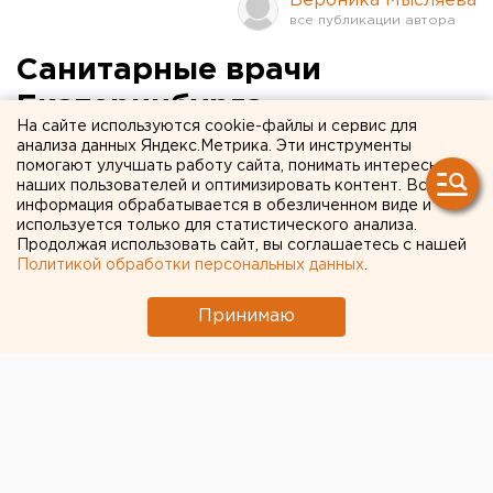
Вероника Мысляева
Санитарные врачи
Екатеринбурга
На сайте используются cookie-файлы и сервис для
обеспокоены
анализа данных Яндекс.Метрика. Эти инструменты
помогают улучшать работу сайта, понимать интересы
недостаточными темпами
наших пользователей и оптимизировать контент. Вся
информация обрабатывается в обезличенном виде и
вакцинации населения
используется только для статистического анализа.
Продолжая использовать сайт, вы соглашаетесь с нашей
Политикой обработки персональных данных
.
Екатеринбург. Санитарные врачи обеспокоены
недостаточными темпами вакцинации населения
Принимаю
Екатеринбурга от клещевого энцефалита,
сообщили агентству ЕАН в центральном
городском отделе территориального
управления Роспотребнадзора по Свердловской
области.
Екатеринбург. Санитарные врачи обеспокоены