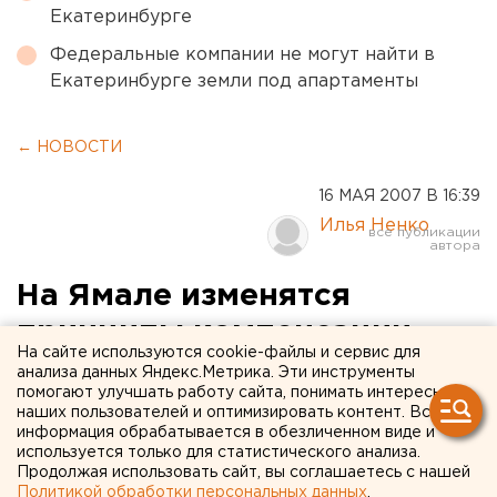
Екатеринбурге
Федеральные компании не могут найти в
Екатеринбурге земли под апартаменты
← НОВОСТИ
16 МАЯ 2007 В 16:39
Илья Ненко
На Ямале изменятся
принципы компенсации
На сайте используются cookie-файлы и сервис для
платы за детские сады
анализа данных Яндекс.Метрика. Эти инструменты
помогают улучшать работу сайта, понимать интересы
наших пользователей и оптимизировать контент. Вся
Ямало-Ненецкий автономный округ.
информация обрабатывается в обезличенном виде и
используется только для статистического анализа.
Ямало-Ненецкий автономный округ. На Ямале
Продолжая использовать сайт, вы соглашаетесь с нашей
Политикой обработки персональных данных
.