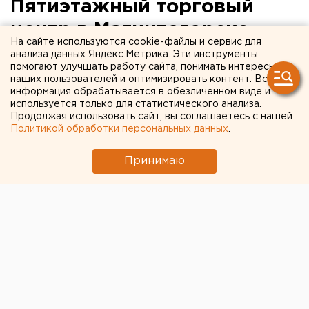
Пятиэтажный торговый
центр в Магнитогорске
На сайте используются cookie-файлы и сервис для
будет снесен
анализа данных Яндекс.Метрика. Эти инструменты
помогают улучшать работу сайта, понимать интересы
наших пользователей и оптимизировать контент. Вся
Магнитогорск. Незаконно построенный торговый
информация обрабатывается в обезличенном виде и
комплекс с культурно-оздоровительным
используется только для статистического анализа.
Продолжая использовать сайт, вы соглашаетесь с нашей
комплексом – 5-этажное здание площадью более
Политикой обработки персональных данных
.
3 тысяч квадратных метров в центре
Магнитогорска – должен быть снесен, сообщили
Принимаю
в пресс-службе Магнитогорска.
Магнитогорск. Незаконно построенный торговый
комплекс с культурно-оздоровительным
комплексом – 5-этажное здание площадью более 3
тысяч квадратных метров в центре Магнитогорска –
должен быть снесен, сообщили в пресс-службе
Магнитогорска. Такое решение принял
Арбитражный суд Челябинской области,