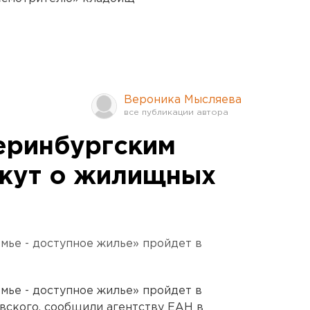
Вероника Мысляева
еринбургским
жут о жилищных
мье - доступное жилье» пройдет в
мье - доступное жилье» пройдет в
вского, сообщили агентству ЕАН в