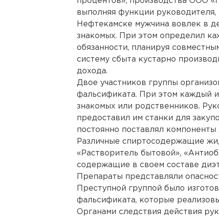
процентов», производства ООО «Ги
выполняя функции руководителя, 
Нефтекамске мужчина вовлек в д
знакомых. При этом определил ка
обязанности, планируя совместны
систему сбыта кустарно производ
дохода.
Двое участников группы организо
фальсификата. При этом каждый и
знакомых или родственников. Ру
предоставил им станки для закуп
постоянно поставлял компоненты 
Различные спиртосодержащие жидк
«Растворитель бытовой», «Антиоб
содержащие в своем составе диэ
Препараты представляли опасност
Преступной группой было изготовл
фальсификата, которые реализовы
Органами следствия действия ру