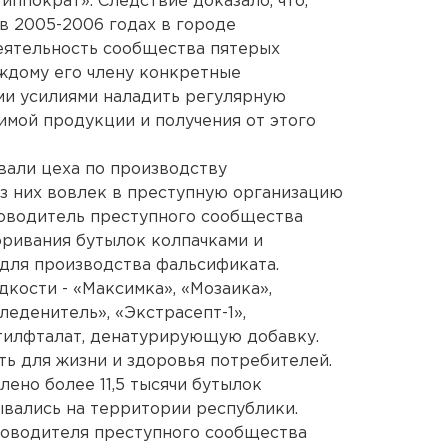
ппократ». Следствие доказало, что,
в 2005-2006 годах в городе
еятельность сообщества пятерых
ждому его члену конкретные
ми усилиями наладить регулярную
имой продукции и получения от этого
вали цеха по производству
з них вовлек в преступную организацию
ководитель преступного сообщества
оривания бутылок колпачками и
для производства фальсификата.
ости - «Максимка», «Мозаика»,
леденитель», «Экстрасепт-1»,
тилфталат, денатурирующую добавку.
ь для жизни и здоровья потребителей.
ено более 11,5 тысячи бутылок
вались на территории республики.
ководителя преступного сообщества