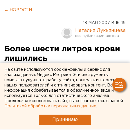
← НОВОСТИ
18 МАЯ 2007 В 16:49
Наталия Лукьянцева
Более шести литров крови
лишились
екатеринбургские
На сайте используются cookie-файлы и сервис для
анализа данных Яндекс.Метрика. Эти инструменты
милиционеры
помогают улучшать работу сайта, понимать интересы
наших пользователей и оптимизировать контент. Вся
информация обрабатывается в обезличенном виде и
Екатеринбург. Более шести литров крови сдали
используется только для статистического анализа.
сотрудники Центра временной изоляции
Продолжая использовать сайт, вы соглашаетесь с нашей
несовершеннолетних правонарушителей,
Политикой обработки персональных данных
.
сообщили агентству ЕАН в пресс-службе ГУВД
по Свердловской области.
Принимаю