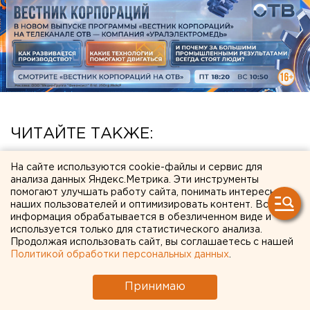
ЧИТАЙТЕ ТАКЖЕ:
Под Екатеринбургом диверсанты взорвали
На сайте используются cookie-файлы и сервис для
создателя дрона «Упырь»
анализа данных Яндекс.Метрика. Эти инструменты
помогают улучшать работу сайта, понимать интересы
Участок с челябинским элеватором выставят
наших пользователей и оптимизировать контент. Вся
информация обрабатывается в обезличенном виде и
на аукцион по КРТ в этом году
используется только для статистического анализа.
Продолжая использовать сайт, вы соглашаетесь с нашей
Исторический центр Оренбурга застроят по
Политикой обработки персональных данных
.
КРТ, а история с небоскребами — на паузе
Челябинцев предупредили о возможном
Принимаю
выходе из берегов реки Миасс