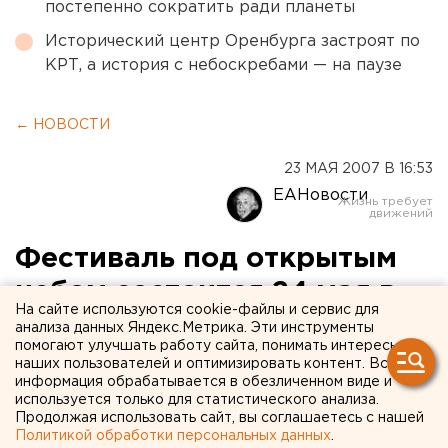
постепенно сократить ради планеты
Исторический центр Оренбурга застроят по
КРТ, а история с небоскребами — на паузе
← НОВОСТИ
23 МАЯ 2007 В 16:53
ЕАНовости
Фестиваль под открытым
небом состоится 24 мая в
На сайте используются cookie-файлы и сервис для
Златоусте в помощь
анализа данных Яндекс.Метрика. Эти инструменты
помогают улучшать работу сайта, понимать интересы
слепым детям
наших пользователей и оптимизировать контент. Вся
информация обрабатывается в обезличенном виде и
используется только для статистического анализа.
Златоуст, Челябинская область.
Продолжая использовать сайт, вы соглашаетесь с нашей
Политикой обработки персональных данных
.