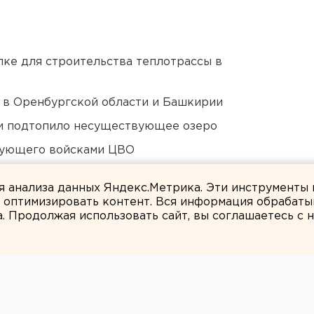
ке для строительства теплотрассы в
а в Оренбургской области и Башкирии
ти подтопило несуществующее озеро
дующего войсками ЦВО
Оренбурга застроят
ля анализа данных Яндекс.Метрика. Эти инструменты
и оптимизировать контент. Вся информация обрабаты
а. Продолжая использовать сайт, вы соглашаетесь с
Ольга Беляева