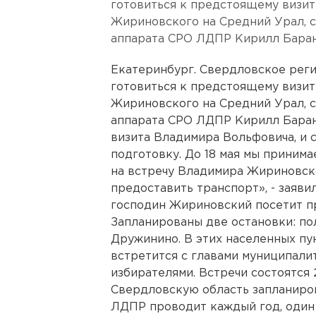
готовиться к предстоящему визи
Жириновского на Средний Урал, 
аппарата СРО ЛДПР Кирилл Баран
Екатеринбург. Свердловское рег
готовиться к предстоящему визи
Жириновского на Средний Урал, 
аппарата СРО ЛДПР Кирилл Барано
визита Владимира Вольфовича, и 
подготовку. До 18 мая мы принимае
на встречу Владимира Жириновско
предоставить транспорт», - заяв
господин Жириновский посетит пр
Запланированы две остановки: пол
Дружинино. В этих населенных п
встретится с главами муниципали
избирателями. Встречи состоятся
Свердловскую область запланиро
ЛДПР проводит каждый год, один ил