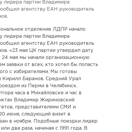
ту лидера партии Владимира
сообщил агентству ЕАН руководитель
ов.
иональное отделение ЛДПР начало
ту лидера партии Владимира
сообщил агентству ЕАН руководитель
в. «23 мая ЦК партии утвердил дату
с 24 мая мы начали организационную
м заявки от всех, кто хотел бы попасть
го с избирателями. Мы готовы
ил Кирилл Баранов. Средний Урал
оездом из Перми в Челябинск.
тора часа в Михайловске и час в
унктах Владимир Жириновский
тетов, представителями СМИ и
 20 июня, следующий визит в
ван в ноябре. Подобные поездки лидер
и два раза, начиная с 1991 года. В