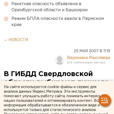
Ракетная опасность объявлена в
Оренбургской области и Башкирии
Режим БПЛА-опасности ввели в Пермском
крае
← НОВОСТИ
25 МАЯ 2007 В 11:19
Вероника Мысляева
В ГИБДД Свердловской
области выбирают лучшего
На сайте используются cookie-файлы и сервис для
инспектора
анализа данных Яндекс.Метрика. Эти инструменты
помогают улучшать работу сайта, понимать интересы
наших пользователей и оптимизировать контент. Вся
Екатеринбург. Лучшего инспектора ГИБДД на
информация обрабатывается в обезличенном виде и
Среднем Урале выберут на конкурсе
используется только для статистического анализа.