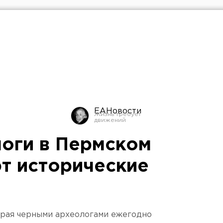
ЕАНовости
оги в Пермском
т исторические
края черными археологами ежегодно