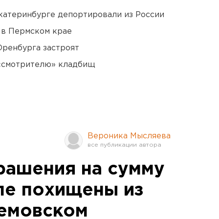
Екатеринбурге депортировали из России
 в Пермском крае
Оренбурга застроят
 «смотрителю» кладбищ
Вероника Мысляева
рашения на сумму
ле похищены из
темовском