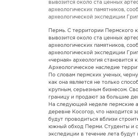
вывозится около ста ценных арте
археологических памятников, соо
археологической экспедиции Григ
Пермь. С территории Пермского 
вывозится около ста ценных арте
археологических памятников, соо
археологической экспедиции Григ
«черная» археология становится 
Археологическое наследие террит
По словам пермских ученых, черн
как она является не только спосо
крупным, серьезным бизнесом. Св
границу и продают за большие де
На следующей неделе пермские а
деревне Косогор, что находится 
будут проводиться вблизи строит
южный обход Перми. Студенты и 
экспедиции в течение лета будут