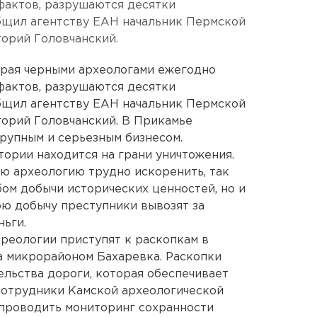
фактов, разрушаются десятки
бщил агентству ЕАН начальник Пермской
орий Головчанский.
края черными археологами ежегодно
фактов, разрушаются десятки
бщил агентству ЕАН начальник Пермской
орий Головчанский. В Прикамье
крупным и серьезным бизнесом.
ории находится на грани уничтожения.
ую археологию трудно искоренить, так
бом добычи исторических ценностей, но и
ою добычу преступники вывозят за
ньги.
реологии приступят к раскопкам в
за микрорайоном Бахаревка. Раскопки
ельства дороги, которая обеспечивает
сотрудники Камской археологической
 проводить мониторинг сохранности