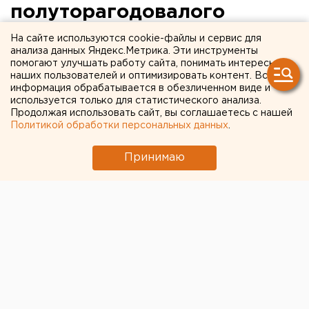
полуторагодовалого
ребенка подозревают в его
На сайте используются cookie-файлы и сервис для
анализа данных Яндекс.Метрика. Эти инструменты
избиении
помогают улучшать работу сайта, понимать интересы
наших пользователей и оптимизировать контент. Вся
информация обрабатывается в обезличенном виде и
Кыштым, Челябинская область.
используется только для статистического анализа.
Продолжая использовать сайт, вы соглашаетесь с нашей
Кыштым, Челябинская область. Полуторагодовалого
Политикой обработки персональных данных
.
мальчика в бессознательном состоянии доставили в
реанимационное отделение городской больницы
Принимаю
Кыштыма из соседнего города Карабаш, сообщили
агентству ЕАН в городском отделении милиции
Кыштыма. Медики были поражены травмами,
которые были у ребенка. У малыша сломана
ключица, травма головы, на теле множественные
гематомы. Мать ребенка пояснила врачам, что сын
упал с кресла. Работники больницы для выяснения
обстоятельств случившегося сообщили в милицию.
У женщины это второй ребенок, и она ждет