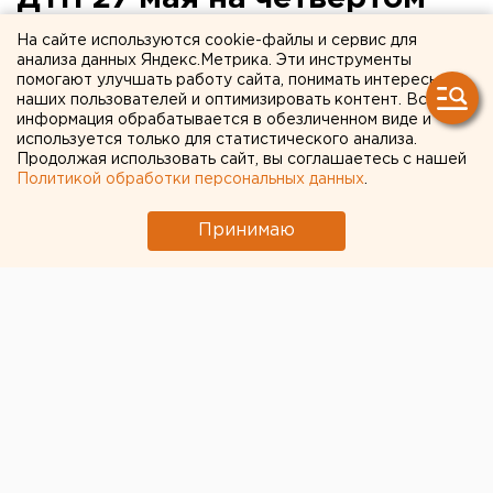
километре автодороги
На сайте используются cookie-файлы и сервис для
анализа данных Яндекс.Метрика. Эти инструменты
Нижнее-Усцелемово -
помогают улучшать работу сайта, понимать интересы
наших пользователей и оптимизировать контент. Вся
Кидыш – Степное
информация обрабатывается в обезличенном виде и
используется только для статистического анализа.
Уйское, Челябинская область.
Продолжая использовать сайт, вы соглашаетесь с нашей
Политикой обработки персональных данных
.
Уйское, Челябинская область. Пять человек погибло
Принимаю
в результате дорожно-транспортного происшествия
27 мая на четвертом километре автодороги Нижнее-
Усцелемово - Кидыш – Степное, сообщили агентству
ЕАН в ГИБДД Уйского района. Произошло лобовое
столкновение ВАЗ-2131 и ВАЗ-2114. Машины
двигались навстречу друг другу из Верхнеуральска
и Уйска. Пассажиры и водитель «Нивы», а также
водитель «Лады» погибли на месте. Все погибшие -
молодые люди, среди них две женщины. Пассажир
«четырнадцатой» остался жив и был