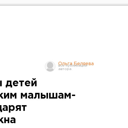
Ольга Беляева
 детей
ким малышам-
дарят
кна