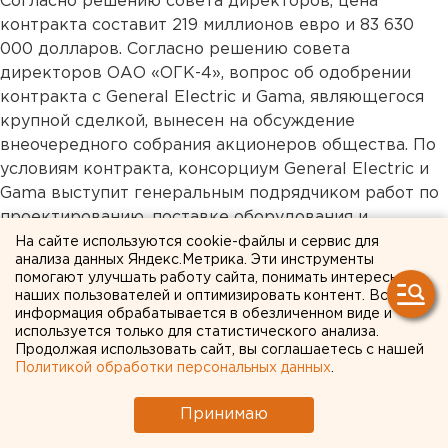
Согласно решению совета директоров, цена
контракта составит 219 миллионов евро и 83 630
000 долларов. Согласно решению совета
директоров ОАО «ОГК-4», вопрос об одобрении
контракта с General Electric и Gama, являющегося
крупной сделкой, вынесен на обсуждение
внеочередного собрания акционеров общества. По
условиям контракта, консорциум General Electric и
Gama выступит генеральным подрядчиком работ по
проектированию, поставке оборудования и
материалов, строительству «под ключ» одновальной
На сайте используются cookie-файлы и сервис для
анализа данных Яндекс.Метрика. Эти инструменты
парогазовой энергетической установки
помогают улучшать работу сайта, понимать интересы
электрической мощностью 400 МВт в рамках
наших пользователей и оптимизировать контент. Вся
реализации проекта «Создание замещающей
информация обрабатывается в обезличенном виде и
используется только для статистического анализа.
мощности на базе ПГУ-400 филиала «Шатурская
Продолжая использовать сайт, вы соглашаетесь с нашей
ГРЭС» ОАО «ОГК-4».
Политикой обработки персональных данных
.
Консорциум General Electric и Gama был признан
победителем открытого конкурса по выбору
Принимаю
генерального подрядчика строительства