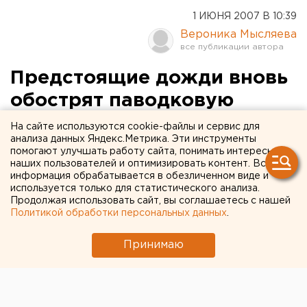
1 ИЮНЯ 2007 В 10:39
Вероника Мысляева
Предстоящие дожди вновь
обострят паводковую
обстановку на Среднем
На сайте используются cookie-файлы и сервис для
анализа данных Яндекс.Метрика. Эти инструменты
Урале
помогают улучшать работу сайта, понимать интересы
наших пользователей и оптимизировать контент. Вся
информация обрабатывается в обезличенном виде и
Екатеринбург. В большинстве рек Среднего
используется только для статистического анализа.
Урала отмечаются спады уровней воды,
Продолжая использовать сайт, вы соглашаетесь с нашей
сообщили агентству ЕАН в пресс-службе ГУ
Политикой обработки персональных данных
.
МЧС России по Свердловской области.
Принимаю
Екатеринбург. В большинстве рек Среднего Урала
отмечаются спады уровней воды, сообщили
агентству ЕАН в пресс-службе ГУ МЧС России по