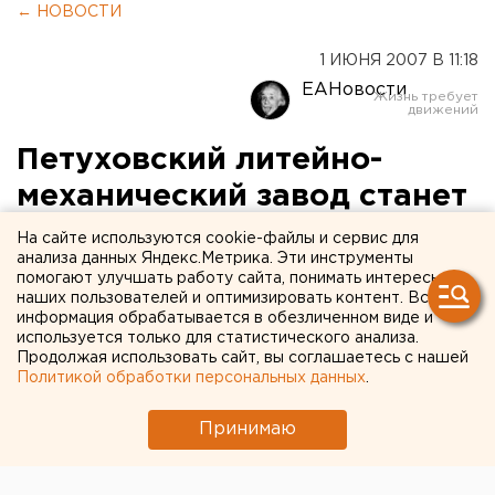
← НОВОСТИ
1 ИЮНЯ 2007 В 11:18
ЕАНовости
Петуховский литейно-
механический завод станет
дочерним предприятием
На сайте используются cookie-файлы и сервис для
анализа данных Яндекс.Метрика. Эти инструменты
ОАО «Российские
помогают улучшать работу сайта, понимать интересы
наших пользователей и оптимизировать контент. Вся
железные дороги»
информация обрабатывается в обезличенном виде и
используется только для статистического анализа.
Петухово, Курганская область.
Продолжая использовать сайт, вы соглашаетесь с нашей
Политикой обработки персональных данных
.
Петухово, Курганская область. Петуховский
Принимаю
литейно-механический завод с 1 июля станет
дочерним предприятием ОАО «Российские
железные дороги», сообщили агентству ЕАН в